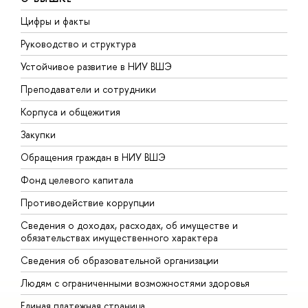
Цифры и факты
Л
Руководство и структура
Д
Устойчивое развитие в НИУ ВШЭ
О
Преподаватели и сотрудники
П
Корпуса и общежития
В
Закупки
П
Обращения граждан в НИУ ВШЭ
А
Фонд целевого капитала
Д
Противодействие коррупции
Ц
Сведения о доходах, расходах, об имуществе и
Б
обязательствах имущественного характера
О
Сведения об образовательной организации
О
Людям с ограниченными возможностями здоровья
Единая платежная страница