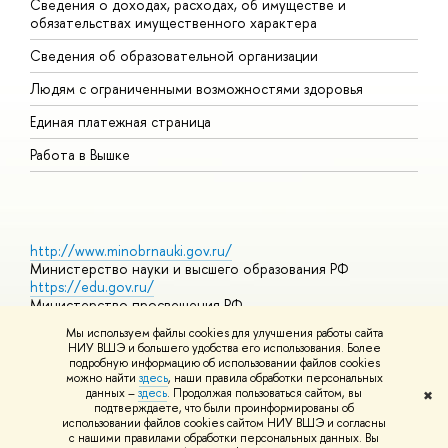
Сведения о доходах, расходах, об имуществе и
Б
обязательствах имущественного характера
О
Сведения об образовательной организации
О
Людям с ограниченными возможностями здоровья
Единая платежная страница
Работа в Вышке
http://www.minobrnauki.gov.ru/
Министерство науки и высшего образования РФ
https://edu.gov.ru/
Министерство просвещения РФ
https://elearning.hse.ru/mooc
Мы используем файлы cookies для улучшения работы сайта
Массовые открытые онлайн-курсы
НИУ ВШЭ и большего удобства его использования. Более
подробную информацию об использовании файлов cookies
можно найти
здесь
, наши правила обработки персональных
данных –
здесь
. Продолжая пользоваться сайтом, вы
✖
© НИУ ВШЭ 1993–2026
Адреса и контакты
Условия
подтверждаете, что были проинформированы об
использования материалов
Политика конфиденциальности
Карта
использовании файлов cookies сайтом НИУ ВШЭ и согласны
сайта
с нашими правилами обработки персональных данных. Вы
Шрифты HSE Sans и HSE Slab разработаны в
Школе дизайна НИУ