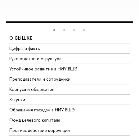
О ВЫШКЕ
Цифры и факты
Л
Руководство и структура
Д
Устойчивое развитие в НИУ ВШЭ
О
Преподаватели и сотрудники
П
Корпуса и общежития
В
Закупки
П
Обращения граждан в НИУ ВШЭ
А
Фонд целевого капитала
Д
Противодействие коррупции
Ц